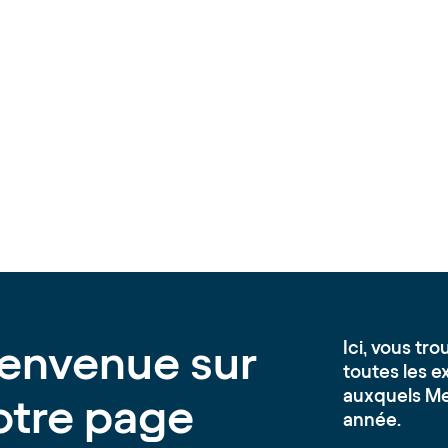
ienvenue sur
Ici, vous tr
toutes les 
auxquels Me
otre page
année.