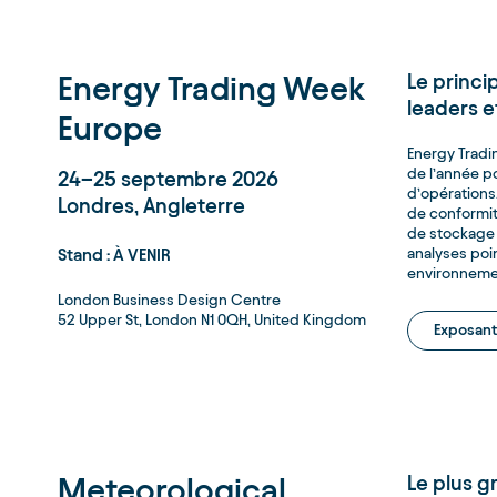
Energy Trading Week
Le princ
leaders e
Europe
Energy Tradi
de l’année p
24–25 septembre 2026
d’opérations,
Londres, Angleterre
de conformit
de stockage 
Stand : À VENIR
analyses poi
environnement
London Business Design Centre
52 Upper St, London N1 0QH, United Kingdom
Exposant
Meteorological
Le plus 