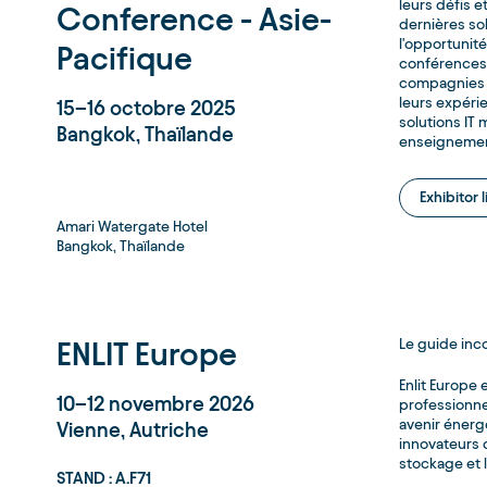
leurs défis 
Conference - Asie-
dernières sol
l'opportunit
Pacifique
conférences
compagnies 
leurs expéri
15–16 octobre 2025
solutions IT 
Bangkok, Thaïlande
enseignements
Exhibitor l
Amari Watergate Hotel
Bangkok, Thaïlande
ENLIT Europe
Le guide inc
Enlit Europe 
10–12 novembre 2026
professionne
avenir énerg
Vienne, Autriche
innovateurs d
stockage et 
STAND : A.F71