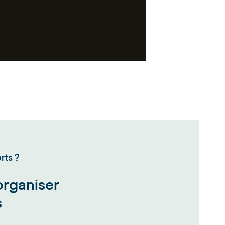
rts ?
organiser
s