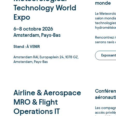
monde
Technology World
Le Meteorolo
Expo
salon mondia
technologies
hydrométéor
6–8 octobre 2026
Amsterdam, Pays-Bas
Rencontrez n
serons ravis
Stand : À VENIR
Exposant
Amsterdam RAI, Europaplein 24, 1078 GZ,
Amsterdam, Pays-Bas
Airline & Aerospace
Conféren
aéronauti
MRO & Flight
Les compagni
Operations IT
accès privil