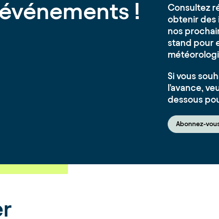
'événements !
Consultez r
obtenir des 
nos prochai
stand pour e
météorologi
Si vous souh
l'avance, veui
dessous pou
Abonnez-vous
er