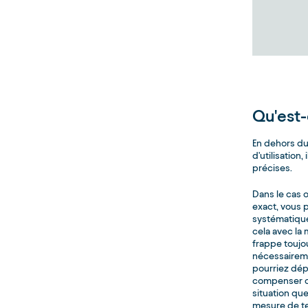
Qu'est-
En dehors du
d'utilisation,
précises.
Dans le cas 
exact, vous p
systématique 
cela avec la 
frappe toujo
nécessairemen
pourriez dép
compenser ce
situation qu
mesure de t