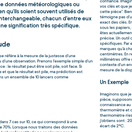
confiance. Imagi
 de données météorologiques ou
vos clés et que j
en qu'ils soient souvent utilisés de
cette pièce". Bie
témoigne pas d'u
interchangeable, chacun d'entre eux
exact des clés. En
une signification très spécifique.
sous les papiers,
êtes actuellemen
précise. Un outil
tude
spécifiques. Par
marques qu'à cha
centimètres. En r
se réfère à la mesure de la justesse d'une
millimètres offre
u d'une observation. Prenons l'exemple simple d'un
contexte d'un en
e : le résultat peut être soit pile, soit face. Si
mesure de la disp
e et que le résultat est pile, ma prédiction est
ans un ensemble de 10 lancers comme
Un Exemple
Imaginons que je 
pièce, supposons q
connaissance au 
thermomètre et c
thermomètre n'es
j'obtiens sont : 2
n dans 7 cas sur 10, ce qui correspond à une
écart de 2°C.
e 70%. Lorsque nous traitons des données