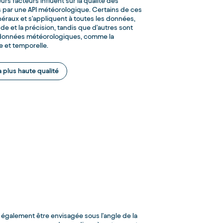
urs facteurs influent sur la qualité des
 par une API météorologique. Certains de ces
éraux et s'appliquent à toutes les données,
ude et la précision, tandis que d'autres sont
 données météorologiques, comme la
le et temporelle.
a plus haute qualité
 également être envisagée sous l'angle de la