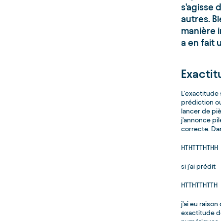
s'agisse
autres. Bi
manière 
a en fait 
Exacti
L'exactitude 
prédiction o
lancer de pièc
j'annonce pil
correcte. D
HTHTTTHTHH
si j'ai prédit
HTTHTTHTTH
j'ai eu raiso
exactitude d