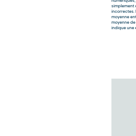
numériques, 
simplement c
incorrectes. 
moyenne entr
moyenne de z
indique une 