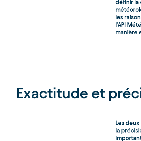
définir l
météorolo
les raiso
l'API Mé
manière e
Exactitude et préc
Les deux
la précis
important