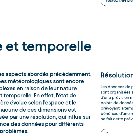
Testez l'API Mé
e et temporelle
des aspects abordés précédemment,
Résolution
ées météorologiques sont encore
Les données de 
lexes en raison de leur nature
sont organisées se
t temporelle. En effet, l'état de
d'une prévision m
ère évolue selon l'espace et le
points de données
prévoyant la temp
hacune de ces dimensions est
bénéficie d'une r
sée par une résolution, qui influe sur
ne fait cette prév
ence des données pour différents
 problèmes.