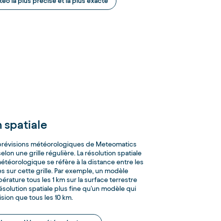
téo la plus précise et la plus exacte
 spatiale
prévisions météorologiques de Meteomatics
lon une grille régulière. La résolution spatiale
étéorologique se réfère à la distance entre les
 sur cette grille. Par exemple, un modèle
érature tous les 1 km sur la surface terrestre
ésolution spatiale plus fine qu'un modèle qui
ision que tous les 10 km.