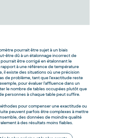
ètre pourrait être sujet à un biais
ut-être dû à un étalonnage incorrect de
s pourrait être corrigé en étalonnant le
rapport à une référence de température
il existe des situations où une précision
as de problème, tant que l'exactitude reste
r exemple, pour évaluer l'affluence dans un
ter le nombre de tables occupées plutôt que
de personnes à chaque table peut suffire.
méthodes pour compenser une exactitude ou
duite peuvent parfois être complexes à mettre
'ensemble, des données de moindre qualité
lement à des résultats moins fiables.