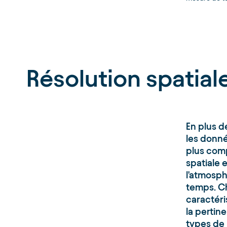
Résolution spatial
En plus 
les donn
plus comp
spatiale e
l'atmosph
temps. C
caractéri
la pertin
types de