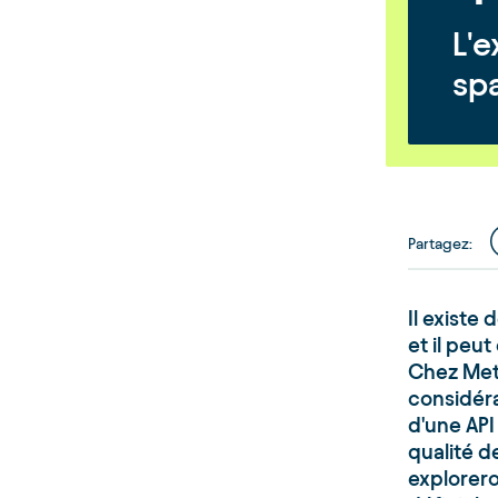
L'e
spa
Partagez
:
Il existe
et il peut
Chez Met
considéra
d'une API
qualité d
explorero