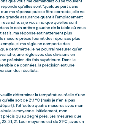
nons que vous me demandiez où se trouvent
e réponde qu'elles sont "quelque part dans
n que ma réponse puisse être correcte, elle ne
ne grande assurance quant à l'emplacement
 revanche, si je vous indique qu'elles sont
 dans le coin arrière gauche de la table où vous
t assis, ma réponse est nettement plus
 de mesure précis fournit des réponses plus
 exemple, si ma règle ne comporte des
que centimètre, je ne pourrai mesurer qu'en
evanche, une règle avec des divisions en
 une précision dix fois supérieure. Dans le
semble de données, la précision est une
ersion des résultats.
veuille déterminer la température réelle d'une
u'elle soit de 21,1 °C (mais je n'en ai pas
départ). J'effectue quatre mesures avec mon
alcule la moyenne. Initialement, mon
t précis qu'au degré près. Les mesures que
0, 22, 21, 21. Leur moyenne est de 21°C, avec un