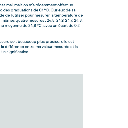
 pas mal, mais on m'a récemment offert un
 des graduations de 0,1 °C. Curieux de sa
ide de l'utiliser pour mesurer la température de
les mêmes quatre mesures : 24,8, 24,9, 24,7, 24,8.
e moyenne de 24,8 °C, avec un écart de 0,2
sure soit beaucoup plus précise, elle est
 la différence entre ma valeur mesurée et la
lus significative.