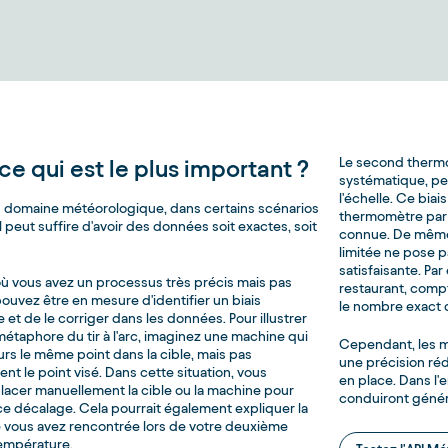
Le second thermom
ce qui est le plus important ?
systématique, pe
l'échelle. Ce biai
 domaine météorologique, dans certains scénarios
thermomètre par 
 il peut suffire d'avoir des données soit exactes, soit
connue. De même, 
limitée ne pose p
satisfaisante. Pa
où vous avez un processus très précis mais pas
restaurant, comp
ouvez être en mesure d'identifier un biais
le nombre exact 
et de le corriger dans les données. Pour illustrer
métaphore du tir à l'arc, imaginez une machine qui
Cependant, les 
urs le même point dans la cible, mais pas
une précision ré
t le point visé. Dans cette situation, vous
en place. Dans l
lacer manuellement la cible ou la machine pour
conduiront généra
 décalage. Cela pourrait également expliquer la
e vous avez rencontrée lors de votre deuxième
empérature.