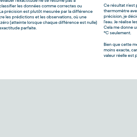
évaluer l'exactitude ne se résume pas à
Ce résultat n'est
lassifier les données comme correctes ou
thermomètre avec
La précision est plutôt mesurée par la différence
précision, je déc
e les prédictions et les observations, où une
l'eau. Je réalise 
éro (atteinte lorsque chaque différence est nulle)
Cela me donne un
exactitude parfaite.
°C seulement.
Bien que cette me
moins exacte, car
valeur réelle est p