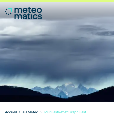
Accueil
API Météo
FourCastNet et GraphCast