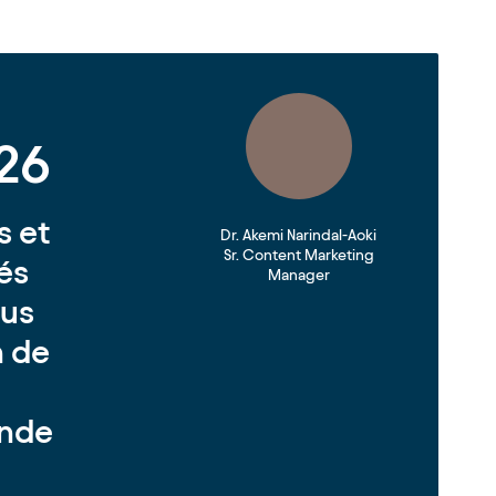
026
s et
Dr. Akemi Narindal-Aoki
Sr. Content Marketing
tés
Manager
lus
n de
onde