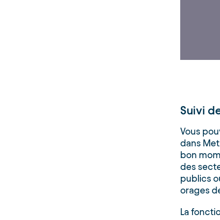
Suivi d
Vous pou
dans MetX
bon mome
des secte
publics o
orages de
La foncti