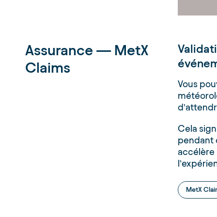
Assurance — MetX
Validat
événem
Claims
Vous pou
météorol
d’attendr
Cela sign
pendant q
accélère 
l’expérien
MetX Cla