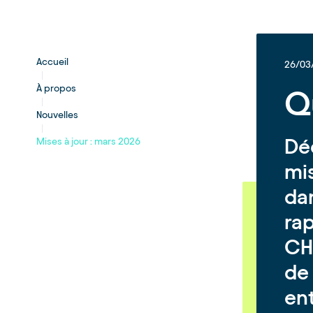
Accueil
26/03
À propos
Q
Nouvelles
Dé
Mises à jour : mars 2026
mis
dan
ra
CH
de 
ent