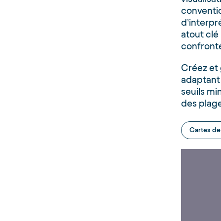
conventio
d’interpré
atout clé
confronté
Créez et 
adaptant 
seuils mi
des plag
Cartes de