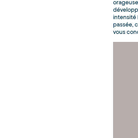
orageuses
développe
intensité 
passée, c
vous conc