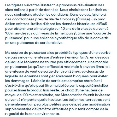
Les figures suivantes illustrent le processus d'évaluation des
sites éoliens à partir de données. Nous choisissons l'endroit où
nous souhaitons étudier les conditions. Dans ce cas, j'ai choisi
des coordonnées près de l'île de Colonsay (Écosse) - un parc
éolien existant. J'utilise d'abord les données historiques d'ERA5
pour obtenir une climatologie sur 40 ans de la vitesse du vent à
100 m au-dessus du niveau de la mer, puis j'utilise une "courbe de
puissance" pour une éolienne hypothétique afin de la convertir
en une puissance de sortie relative.
Ma courbe de puissance a les propriétés typiques d'une courbe
de puissance - une vitesse d'entrée à environ 5m/s, en dessous
de laquelle l'éolienne ne tourne pas efficacement ; une montée
en puissance jusqu'à une efficacité maximale à environ 11m/s ; et
une vitesse de vent de sortie d'environ 25m/s, au-dessus de
laquelle les éoliennes sont généralement bloquées pour éviter
les dommages. L'échelle de sortie est comprise entre 0 et 1,
c'est-à-dire qu'elle peut être multipliée par la capacité installée
pour estimer la production réelle. Le choix d'une hauteur de
moyeu de 100 m est arbitraire, car Meteomatics fournit la vitesse
du vent à n'importe quelle hauteur. Les éoliennes terrestres sont
généralement un peu plus petites que cela, et une modélisation
supplémentaire devrait être effectuée pour tenir compte de la
rugosité de la zone environnante.