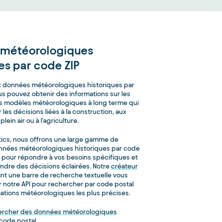
 météorologiques
es par code ZIP
x données météorologiques historiques par
us pouvez obtenir des informations sur les
s modèles météorologiques à long terme qui
 les décisions liées à la construction, aux
ein air ou à l'agriculture.
cs, nous offrons une large gamme de
onnées météorologiques historiques par code
 pour répondre à vos besoins spécifiques et
endre des décisions éclairées. Notre
créateur
t une barre de recherche textuelle vous
er notre API pour rechercher par code postal
rmations météorologiques les plus précises.
rcher des données météorologiques
 code postal