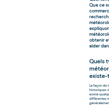
Que ce so
commercia
recherch
météorol
expliquon
météorolo
obtenir 
aider da
Quels 
météor
existe-t
La façon de
historiques 
existe quelq
différentes 
généralement