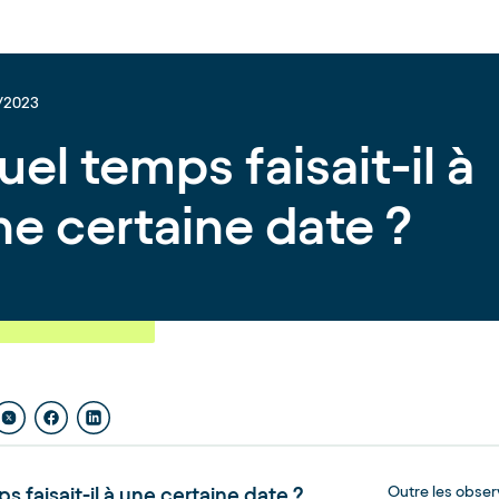
/2023
el temps faisait-il à
ne certaine date ?
s faisait-il à une certaine date ?
Outre les obser