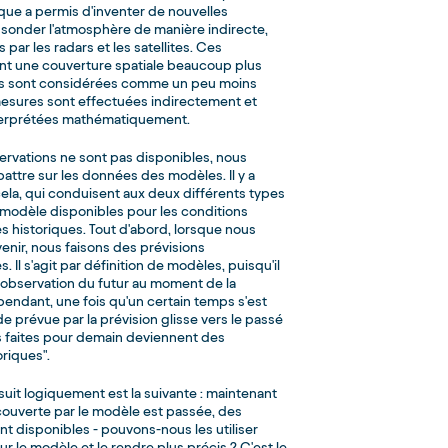
ue a permis d'inventer de nouvelles
sonder l'atmosphère de manière indirecte,
s par les radars et les satellites. Ces
nt une couverture spatiale beaucoup plus
is sont considérées comme un peu moins
 mesures sont effectuées indirectement et
nterprétées mathématiquement.
ervations ne sont pas disponibles, nous
attre sur les données des modèles. Il y a
cela, qui conduisent aux deux différents types
modèle disponibles pour les conditions
 historiques. Tout d'abord, lorsque nous
enir, nous faisons des prévisions
 Il s'agit par définition de modèles, puisqu'il
 observation du futur au moment de la
endant, une fois qu'un certain temps s'est
de prévue par la prévision glisse vers le passé
ns faites pour demain deviennent des
oriques".
suit logiquement est la suivante : maintenant
couverte par le modèle est passée, des
nt disponibles - pouvons-nous les utiliser
ur le modèle et le rendre plus précis ? C'est le