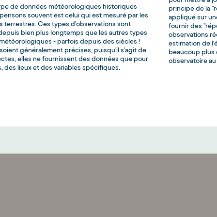
ype de données météorologiques historiques
principe de la "
pensons souvent est celui qui est mesuré par les
appliqué sur un
s terrestres. Ces types d'observations sont
fournir des "r
depuis bien plus longtemps que les autres types
observations ré
étéorologiques - parfois depuis des siècles !
estimation de l
 soient généralement précises, puisqu'il s'agit de
beaucoup plus d
ctes, elles ne fournissent des données que pour
observatoire au 
 des lieux et des variables spécifiques.