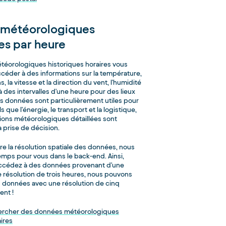
 météorologiques
es par heure
éorologiques historiques horaires vous
céder à des informations sur la température,
s, la vitesse et la direction du vent, l'humidité
à des intervalles d'une heure pour des lieux
s données sont particulièrement utiles pour
 que l'énergie, le transport et la logistique,
ions météorologiques détaillées sont
a prise de décision.
re la résolution spatiale des données, nous
temps pour vous dans le back-end. Ainsi,
ccédez à des données provenant d'une
e résolution de trois heures, nous pouvons
s données avec une résolution de cinq
ent !
rcher des données météorologiques
ires