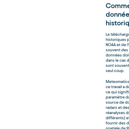
Commen
donnée
histori
Le téléchar
historiques p
NOAA et de l
souvent des 
données doiv
dans le cas d
sont souvent
seul coup.
Meteomatics f
ce travail a 
ce qui signi
paramètre da
source de do
radars et des
réanalyses 
différents) 
fournir des 
spatiale de 