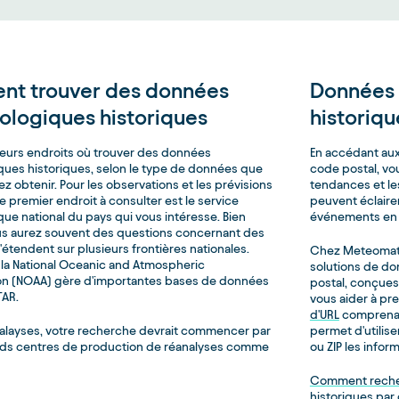
t trouver des données
Données
ologiques historiques
historiqu
usieurs endroits où trouver des données
En accédant au
ues historiques, selon le type de données que
code postal, vo
z obtenir. Pour les observations et les prévisions
tendances et le
le premier endroit à consulter est le service
peuvent éclairer
ue national du pays qui vous intéresse. Bien
événements en pl
s aurez souvent des questions concernant des
'étendent sur plusieurs frontières nationales.
Chez Meteomati
 la National Oceanic and Atmospheric
solutions de d
on (NOAA) gère d'importantes bases de données
postal, conçues
TAR.
vous aider à pr
d'URL
comprenan
nalayses, votre recherche devrait commencer par
permet d'utilis
nds centres de production de réanalyses comme
ou ZIP les info
Comment reche
historiques par