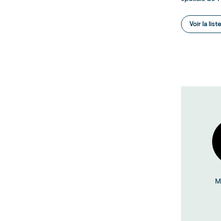
Voir la li
M