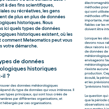
électromagnétiq
it à des fins scientifiques,
méthodes pour 
les ou récréatives, les gens
qui sont utilisée
ent de plus en plus de données
méthodes offre
importante, ma
ogiques historiques. Nous
fiables car les
s ici quels types de données
doivent être i
giques historiques existent, où les
Lorsque les obs
et comment Meteomatics peut vous
devons nous rab
ns votre démarche.
deux raisons à 
de données de 
météorologiques
types de données
envisageons l'av
météorologiques.
ologiques historiques
n'existe aucune
production. Cep
-il ?
écoulé, la pério
et les prévisio
 trouver des données météorologiques
"prévisions hist
dépend du type de données qui vous intéresse. Il
ues types principaux, qui sont tous créés de
La question qui 
manières par différentes organisations, et
que la période 
 hébergés par ces organisations.
observations so
pour mettre à jo