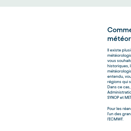
Commen
météor
Il existe pl
météorologiq
vous souhaite
historiques, 
météorologiq
entendu, vou
régions qui s
Dans ce cas,
Administrati
SYNOP et ME
Pour les réa
l'un des gra
l'ECMWF.