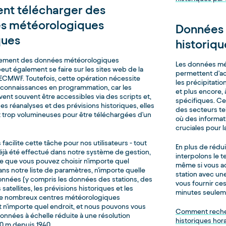
t télécharger des
s météorologiques
Données
ques
historiqu
gement des données météorologiques
Les données mét
eut également se faire sur les sites web de la
permettent d'ac
'ECMWF. Toutefois, cette opération nécessite
les précipitation
connaissances en programmation, car les
et plus encore, 
ent souvent être accessibles via des scripts et,
spécifiques. Ce
es réanalyses et des prévisions historiques, elles
des secteurs tels
 trop volumineuses pour être téléchargées d'un
où des informat
cruciales pour l
acilite cette tâche pour nos utilisateurs - tout
En plus de rédui
déjà été effectué dans notre système de gestion,
interpolons le 
fie que vous pouvez choisir n'importe quel
même si vous a
ns notre liste de paramètres, n'importe quelle
station avec un
nnées (y compris les données des stations, des
vous fournir ce
 satellites, les prévisions historiques et les
minutes seulem
de nombreux centres météorologiques
et n'importe quel endroit, et nous pouvons vous
Comment reche
données à échelle réduite à une résolution
historiques hora
90 m depuis 1940.