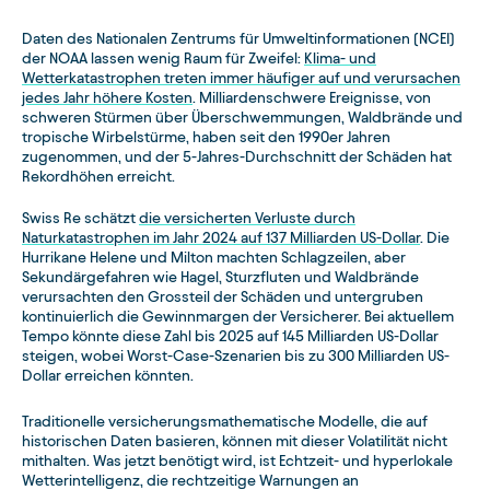
Daten des Nationalen Zentrums für Umweltinformationen (NCEI)
der NOAA lassen wenig Raum für Zweifel:
Klima- und
Wetterkatastrophen treten immer häufiger auf und verursachen
jedes Jahr höhere Kosten
. Milliardenschwere Ereignisse, von
schweren Stürmen über Überschwemmungen, Waldbrände und
tropische Wirbelstürme, haben seit den 1990er Jahren
zugenommen, und der 5-Jahres-Durchschnitt der Schäden hat
Rekordhöhen erreicht.
Swiss Re schätzt
die versicherten Verluste durch
Naturkatastrophen im Jahr 2024 auf 137 Milliarden US-Dollar
. Die
Hurrikane Helene und Milton machten Schlagzeilen, aber
Sekundärgefahren wie Hagel, Sturzfluten und Waldbrände
verursachten den Grossteil der Schäden und untergruben
kontinuierlich die Gewinnmargen der Versicherer. Bei aktuellem
Tempo könnte diese Zahl bis 2025 auf 145 Milliarden US-Dollar
steigen, wobei Worst-Case-Szenarien bis zu 300 Milliarden US-
Dollar erreichen könnten.
Traditionelle versicherungsmathematische Modelle, die auf
historischen Daten basieren, können mit dieser Volatilität nicht
mithalten. Was jetzt benötigt wird, ist Echtzeit- und hyperlokale
Wetterintelligenz, die rechtzeitige Warnungen an