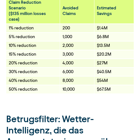
Claim Reduction
Scenario
Avoided
Estimated
($135 million losses
Claims
Savings
case)
1% reduction
200
$1.4M
5% reduction
1,000
$6.8M
10% reduction
2,000
$13.5M
15% reduction
3,000
$20.2M
20% reduction
4,000
$27M
30% reduction
6,000
$40.5M
40% reduction
8,000
$54M
50% reduction
10,000
$67.5M
Betrugsfilter: Wetter-
Intelligenz, die das