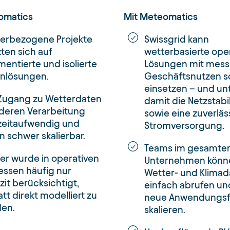
omatics
Mit Meteomatics
erbezogene Projekte
Swissgrid kann
zten sich auf
wetterbasierte ope
mentierte und isolierte
Lösungen mit mes
nlösungen.
Geschäftsnutzen s
einsetzen – und un
Zugang zu Wetterdaten
damit die Netzstabil
deren Verarbeitung
sowie eine zuverläs
zeitaufwendig und
Stromversorgung.
rn schwer skalierbar.
Teams im gesamte
er wurde in operativen
Unternehmen könn
essen häufig nur
Wetter- und Klimad
zit berücksichtigt,
einfach abrufen un
att direkt modelliert zu
neue Anwendungsf
en.
skalieren.