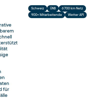
Schweiz
ÜNB
6'700 km Netz
900+ Mitarbeitende
Wetter API
rative
sbarem
chnell
terstützt
ität
sige
n
en
aten
d für
älle