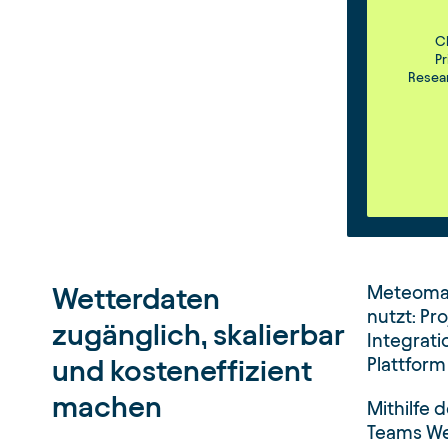
C
Pr
Resear
Wetterdaten
Meteomati
nutzt: Pr
zugänglich, skalierbar
Integrati
und kosteneffizient
Plattform
machen
Mithilfe 
Teams We