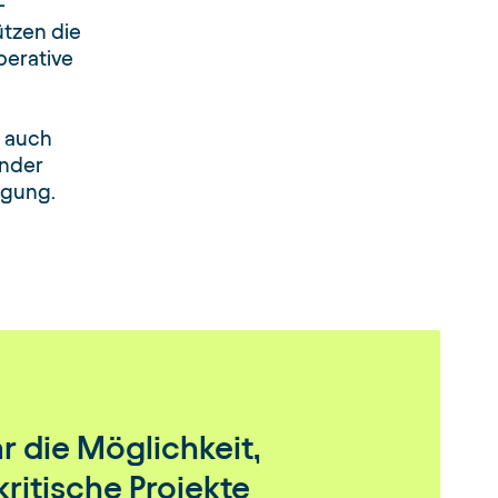
-
tzen die
operative
 auch
nder
ugung.
ar die Möglichkeit,
ritische Projekte