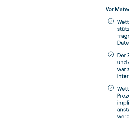
Vor Mete
Wett
stüt
frag
Date
Der 
und 
war 
inte
Wett
Proz
impli
anst
werd