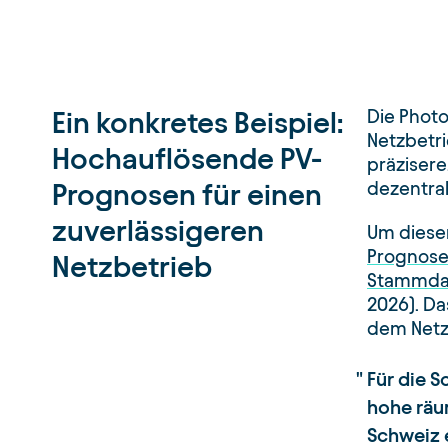
Ein konkretes Beispiel:
Die Photo
Netzbetri
Hochauflösende PV-
präzisere
Prognosen für einen
dezentral
zuverlässigeren
Um diese
Prognoses
Netzbetrieb
Stammdat
2026). Da
dem Netzb
Für die 
hohe räu
Schweiz 