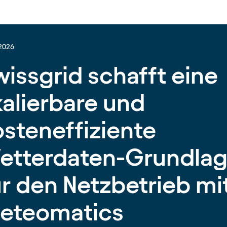
.2026
wissgrid schafft eine
kalierbare und
osteneffiziente
etterdaten-Grundla
ür den Netzbetrieb mi
eteomatics