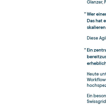
Glanzer, P
Wer einen
Das hat 
skalieren
Diese Agi
Ein zentr
bereitzu
erheblic
Heute unt
Workflows
hochspezi
Ein beson
Swissgrid