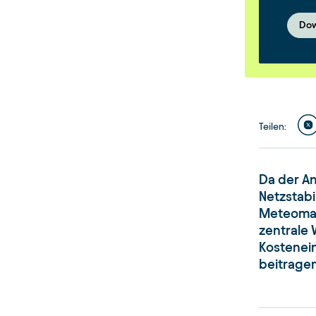
Dow
Teilen
:
Da der An
Netzstabi
Meteomat
zentrale 
Kostenei
beitragen