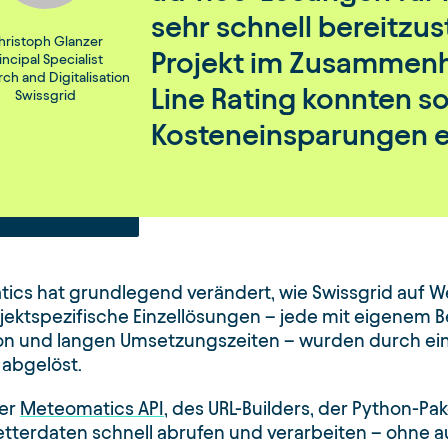
sehr schnell bereitzus
hristoph Glanzer
Projekt im Zusammen
incipal Specialist
ch and Digitalisation
Line Rating konnten s
Swissgrid
Kosteneinsparungen e
cs hat grundlegend verändert, wie Swissgrid auf W
ojektspezifische Einzellösungen – jede mit eigenem 
on und langen Umsetzungszeiten – wurden durch eine
 abgelöst.
der
Meteomatics API
, des URL-Builders, der Python-Pa
tterdaten schnell abrufen und verarbeiten – ohne 