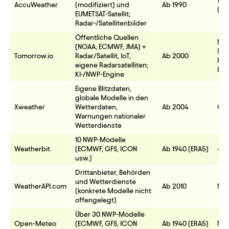
1 k
AccuWeather
(modifiziert) und
Ab 1990
(Do
EUMETSAT-Satellit;
Radar-/Satellitenbilder
Öffentliche Quellen
Mod
(NOAA, ECMWF, JMA) +
5 k
Tomorrow.io
Radar/Satellit, IoT,
Ab 2000
Res
eigene Radarsatelliten;
Pla
KI-/NWP-Engine
Eigene Blitzdaten,
globale Modelle in den
Xweather
Wetterdaten,
Ab 2004
Que
Warnungen nationaler
Wetterdienste
10 NWP-Modelle
Weatherbit
(ECMWF, GFS, ICON
Ab 1940 (ERA5)
~1–
usw.)
Drittanbieter, Behörden
und Wetterdienste
WeatherAPI.com
Ab 2010
Mod
(konkrete Modelle nicht
offengelegt)
Über 30 NWP-Modelle
Open-Meteo
(ECMWF, GFS, ICON
Ab 1940 (ERA5)
Mod