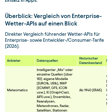
Einsatz in Apps.
Überblick: Vergleich von Enterprise-
Wetter-APIs auf einen Blick
Direkter Vergleich führender Wetter-APIs für
Enterprise- sowie Entwickler-/Consumer-Tarife
(2026).
Historischer
Anbieter
Datenquellen
Max
Datenbestand
Intelligenter „Mix“ oder
einzelne Quellen (über
90
110): eigene Modelle
(ph
(EURO1k, US1k), NWP
Dow
(ECMWF, GFS, ICON
Meteomatics
Ab 1940 (ERA5)
km 
usw.), KI (GraphCast,
Auf
AIFS usw.), Ensembles,
eig
Reanalysen,
Mod
Meteodrones, Radar,
Satelliten, Stationen