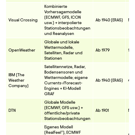
Kombinierte
Vorhersagemodelle
(ECMWF, GFS, ICON
Visual Crossing
Ab 1940 (ERA5)
Mod
usw.) + interpolierte
Stationsbeobachtungen
und Reanalysen
Globale und lokale
Wettermodelle,
OpenWeather
Ab 1979
100
Satelliten, Radar und
Stationen
Satellitennetze, Radar,
Bodensensoren und
IBM (The
Wettermodelle; eigene
Weather
Ab 1940 (ERA5)
4 k
Currents-/Forecast-
Company)
Engines + KI-Modell
GRAF
Globale Modelle
(ECMWF, GFS usw.) +
DTN
Ab 1901
Mod
öffentliche/private
Stationsbeobachtungen
Eigenes Modell
(RealFeel®), ECMWF