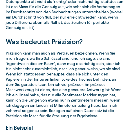
Datenpunkte oft nicht als "richtig" oder nicht richtig; stattdessen
ist das Mass für die Genauigkeit, wie sehr sich die Vorhersagen
im Durchschnitt von den Beobachtungen unterscheiden (wobei
ein Durchschnitt von Null, der nur erreicht werden kann, wenn
jede Differenz ebenfalls Null ist, das Zeichen für perfekte
Genauigkeit ist).
Was bedeutet Präzision?
Präzision kann man auch als Vertrauen bezeichnen. Wenn Sie
mich fragen, wo Ihre Schlüssel sind, und ich sage, sie sind
"irgendwo in diesem Raum", dann mag das richtig sein, aber ich
bin nicht sehr zuversichtlich, dass ich genau weiss, wo sie sind.
Wenn ich stattdessen behaupte, dass sie sich unter den
Papieren in der hinteren linken Ecke des Tisches befinden, an
dem Sie gerade sitzen, bin ich viel präziser. Ein präzises
Messwerkzeug ist eines, das eine genauere Antwort gibt: Wenn
ich ein Lineal habe, das nur alle Zentimeter Markierungen hat,
kann ich die Länge von etwas nur in Zentimetern messen; wenn
ich dagegen ein Lineal mit Millimetereinteilung habe, kann ich
zehnmal so genau sein. Bezogen auf einen Datensatz ist die
Präzision ein Mass für die Streuung der Ergebnisse.
Ein Beispiel