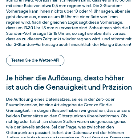
aufhören wird, woraus man schliessen kann, dass es um 13:30 Uhr
mit einer Rate von etwa 0,5 mm regnen wird. Die 3-Stunden-
Vorhersage kann Ihnen nichts über 13 oder 14 Uhr sagen, aber sie
geht davon aus, dass es um 15 Uhr mit einer Rate von 1 mm
regnen wird. Nach der gleichen Logik sagt diese Vorhersage,
dass um 13:30 Uhr 1,5 mm zu erwarten sind. Schaut man sich die 1-
Stunden-Vorhersage für 15 Uhr an, so sagt sie ebenfalls voraus,
dass es zu diesem Zeitpunkt wieder regnen wird, und stimmt mit
der 3-Stunden-Vorhersage auch hinsichtlich der Menge überein!
Testen Sie die Wetter-API
Je höher die Auflösung, desto höher
ist auch die Genauigkeit und Präzision
Die Auflösung eines Datensatzes, sei es in der Zeit- oder
Raumdimension, ist eine Art eingebaute Grenze für die
Genauigkeit. Im obigen Beispiel haben wir gesehen, dass unsere
beiden Datensätze an den Gitterpunkten übereinstimmen. Ob
richtig oder falsch, an diesen Stellen waren sie genauso genau
wie der jeweils andere. Bei der Frage, was zwischen den
Gitterpunkten passiert, liefert der Datensatz mit der höheren