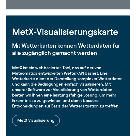
Wasser-/Eisakkumulationsmodell (simuliert
die Straßenverhältnisse)
MetX-Visualisierungskarte
Fahrbahnglätte-Index
(verfügbar für die Intervalle
Mit Wetterkarten können Wetterdaten für
1h, 3h, 6h, 12h, 24h)
alle zugänglich gemacht werden
Unser Parameter für die
MetX ist ein webbasiertes Tool, das auf der von
Straßenoberflächentemperatur ist wichtig für
Meteomatics entwickelten Wetter-API basiert. Eine
Meteomatics, um den Parameter für Straßenglätte
Wetterkarte dient der Darstellung komplexer Wetterdaten
zu berechnen. Dieser kann so konfiguriert werden,
und kann die Bedingungen einfach visualisieren. Mit
dass er Warnungen für die Wahrscheinlichkeit von
unserer Software zur Visualisierung von Wetterdaten
glatten Straßen liefert.
bieten wir Ihnen eine leistungsfähige Lösung, um mehr
Erkenntnisse zu gewinnen und damit bessere
Wahrscheinlichkeit für rutschige
Entscheidungen auf Basis der Wettersituation zu treffen.
Straßenverhältnisse (0 - 100% )
Binärer Index (0: keine rutschigen
MetX Visualisierung
Straßenverhältnisse, 1: rutschige
Straßenverhältnisse möglich)