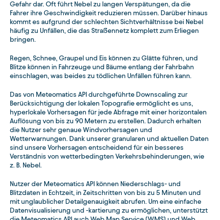
Gefahr dar. Oft führt Nebel zu langen Verspätungen, da die
Fahrer ihre Geschwindigkeit reduzieren müssen. Darüber hinaus
kommt es aufgrund der schlechten Sichtverhältnisse bei Nebel
häufig zu Unfällen, die das Straßennetz komplett zum Erliegen
bringen.
Regen, Schnee, Graupel und Eis können zu Glätte führen, und
Blitze können in Fahrzeuge und Bäume entlang der Fahrbahn
einschlagen, was beides zu tödlichen Unfällen führen kann.
Das von Meteomatics API durchgeführte Downscaling zur
Berücksichtigung der lokalen Topografie ermöglicht es uns,
hyperlokale Vorhersagen für jede Abfrage mit einer horizontalen
Auflösung von bis zu 90 Metern zu erstellen. Dadurch erhalten
die Nutzer sehr genaue Windvorhersagen und
Wetterwarnungen. Dank unserer granularen und aktuellen Daten
sind unsere Vorhersagen entscheidend für ein besseres
Verständnis von wetterbedingten Verkehrsbehinderungen, wie
z. B. Nebel.
Nutzer der Meteomatics API können Niederschlags- und
Blitzdaten in Echtzeit, in Zeitschritten von bis zu 5 Minuten und
mit unglaublicher Detailgenauigkeit abrufen. Um eine einfache
Datenvisualisierung und -kartierung zu ermöglichen, unterstützt
die Meteomatics API auch Web Map Service (WMS) und Web