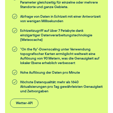
vorangetrieben werden können.
Parameter gleichzeitig für einzelne oder mehrere
Standorte und ganze Gebiete.
Einige unserer spezifischen Parameter sind:
Abfrage von Daten in Echtzeit mit einer Antwortzeit
Schneehöhe
von wenigen Millisekunden
Neuschneemenge
Echtzeitzugriff auf über 7 Petabyte dank
einzigartiger Datenverarbeitungstechnologie
Niederschlagsart und -intensität
(Meteocache)
Schneedichte
"On the fly"-Downscaling unter Verwendung
topografischer Karten ermöglicht weltweit eine
Schneefallwahrscheinlichkeit und
Auflösung von 90 Metern, was die Genauigkeit auf
Schneewasseräquivalent
lokaler Ebene erheblich verbessert
Frosttiefe
Hohe Auflösung der Daten pro Minute
Baumfall-Index
Höchste Datenqualität: mehr als 1640
Aktualisierungen pro Tag gewährleisten Genauigkeit
und Zeitvorgaben
Temperatur der
Wetter-API
Straßenoberfläche