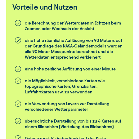
Niederschlagsart
Luftfeuchtigkeit, Wolkenhöhe und mehr.
Vorteile und Nutzen
Straßenglätte-Index
Unsere Karten werden mit mehreren API-Abfragen
gleichzeitig erstellt, um die Wetterdaten auch über große
die Berechnung der Wetterdaten in Echtzeit beim
Gebiete hinweg schnell zu visualisieren, einschließlich
Sonneneinstrahlung
Zoomen oder Wechseln der Ansicht
einer globalen Ansicht. Mit MetX haben Sie immer den
kompletten Überblick über das globale wie auch das lokale
eine hohe räumliche Auflösung von 90 Metern: auf
Siehe vollständige Parameterliste
Wettergeschehen. Durch die Animationen können Sie auch
der Grundlage des NASA-Geländemodells werden
die Entwicklung des Wetters im Detail beobachten. Mit
alle 90 Meter Messpunkte berechnet und die
MetX treffen Sie bessere Entscheidungen auf Basis des
Wetterdaten entsprechend verkleinert
Gesamtbildes der Wettersituation.
eine hohe zeitliche Auflösung von einer Minute
die Möglichkeit, verschiedene Karten wie
Unser Tool ermöglicht hochflexible Wetterkarten.
topographische Karten, Grenzkarten,
Durch die Verwendung und Kombination
Luftfahrtkarten usw. zu verwenden
verschiedener Ebenen können die Benutzer:
die Verwendung von Layern zur Darstellung
nur relevante Wetterparameter anzeigen
verschiedener Wetterparameter
verschiedene Ebenen nach Bedarf erstellen
übersichtliche Darstellung von bis zu 4 Karten auf
und entfernen
einem Bildschirm (Viertelung des Bildschirms)
Ebenen beliebig übereinander anordnen und
Datenexport für jeden Punkt auf der Karte