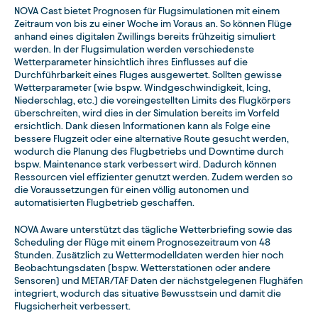
NOVA Cast bietet Prognosen für Flugsimulationen mit einem
Zeitraum von bis zu einer Woche im Voraus an. So können Flüge
anhand eines digitalen Zwillings bereits frühzeitig simuliert
werden. In der Flugsimulation werden verschiedenste
Wetterparameter hinsichtlich ihres Einflusses auf die
Durchführbarkeit eines Fluges ausgewertet. Sollten gewisse
Wetterparameter (wie bspw. Windgeschwindigkeit, Icing,
Niederschlag, etc.) die voreingestellten Limits des Flugkörpers
überschreiten, wird dies in der Simulation bereits im Vorfeld
ersichtlich. Dank diesen Informationen kann als Folge eine
bessere Flugzeit oder eine alternative Route gesucht werden,
wodurch die Planung des Flugbetriebs und Downtime durch
bspw. Maintenance stark verbessert wird. Dadurch können
Ressourcen viel effizienter genutzt werden. Zudem werden so
die Voraussetzungen für einen völlig autonomen und
automatisierten Flugbetrieb geschaffen.
NOVA Aware unterstützt das tägliche Wetterbriefing sowie das
Scheduling der Flüge mit einem Prognosezeitraum von 48
Stunden. Zusätzlich zu Wettermodelldaten werden hier noch
Beobachtungsdaten (bspw. Wetterstationen oder andere
Sensoren) und METAR/TAF Daten der nächstgelegenen Flughäfen
integriert, wodurch das situative Bewusstsein und damit die
Flugsicherheit verbessert.