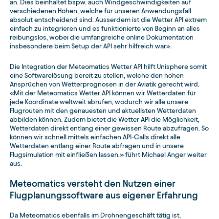
an. Dies beinhaltet bspw. auch Windgeschwindigkeiten auf
verschiedenen Höhen, welche für unseren Anwendungsfall
absolut entscheidend sind. Ausserdem ist die Wetter API extrem
einfach zu integrieren und es funktionierte von Beginn an alles
reibungslos, wobei die umfangreiche online Dokumentation
insbesondere beim Setup der API sehr hilfreich war».
Die Integration der Meteomatics Wetter API hilft Unisphere somit
eine Softwarelösung bereit zu stellen, welche den hohen
Ansprüchen von Wetterprognosen in der Aviatik gerecht wird.
«Mit der Meteomatics Wetter API können wir Wetterdaten für
jede Koordinate weltweit abrufen, wodurch wir alle unsere
Flugrouten mit den genauesten und aktuellsten Wetterdaten
abbilden können. Zudem bietet die Wetter API die Möglichkeit,
Wetterdaten direkt entlang einer gewissen Route abzufragen. So
können wir schnell mittels einfachen API-Calls direkt alle
Wetterdaten entlang einer Route abfragen und in unsere
Flugsimulation mit einfließen lassen.» führt Michael Anger weiter
aus.
Meteomatics versteht den Nutzen einer
Flugplanungssoftware aus eigener Erfahrung
Da Meteomatics ebenfalls im Drohnengeschäft tätig ist,