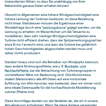
interpolierten Höhen, so dass Sie unabhängig von Ihrer
Nabenhöhe genaue Daten erhalten können!
Obwohl im Allgemeinen eine höhere Windgeschwindigkeit eine
höhere Leistung der Turbinen bedeutet, ist diese Beziehung
nicht linear. Stattdessen müssen die Ergebnisse einer
Windabfrage durch eine "
Leistungskurve
" gejagt werden, um die
Leistung zu erhalten, im Wesentlichen um die Tatsache zu
modellieren, dass sehr niedrige Windgeschwindigkeiten eine
Turbine nicht effizient drehen; dass der Spitzenwirkungsgrad bei
etwa 15 ms-1 erreicht wird; und dass die Turbine bei gefährlich
hohen Geschwindigkeiten abgeschaltet werden muss und
daher nichts produziert.
Darüber hinaus sind sich die Betreiber von Windparks bewusst,
dass andere Strömungseffekte, wie z. B.
Blockade- und
Nachlaufeffekte
, bei der Betrachtung von Turbinengruppen in
unmittelbarer Nähe von Bedeutung sind. Glücklicherweise
skaliert Meteomatics alle API-Daten auf eine horizontale
Auflösung von 60m herunter, was bedeutet, dass wir immer noch
eine ideale Datenquelle für die hochauflösende Modellierung
solcher Effekte sind.
Diese Vorschläge decken nur die Variablen ab, die wir in unsere
Aktualisierung aufnehmen. Wenn Sie diese Vorlage verwenden,