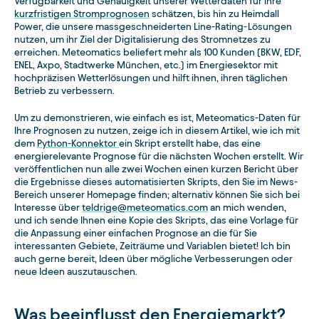
Verfügbarkeit und Genauigkeit unserer Wetterdaten für ihre
kurzfristigen Stromprognosen
schätzen, bis hin zu Heimdall
Power, die unsere massgeschneiderten Line-Rating-Lösungen
nutzen, um ihr Ziel der Digitalisierung des Stromnetzes zu
erreichen. Meteomatics beliefert mehr als 100 Kunden (BKW, EDF,
ENEL, Axpo, Stadtwerke München, etc.) im Energiesektor mit
hochpräzisen Wetterlösungen und hilft ihnen, ihren täglichen
Betrieb zu verbessern.
Um zu demonstrieren, wie einfach es ist, Meteomatics-Daten für
Ihre Prognosen zu nutzen, zeige ich in diesem Artikel, wie ich mit
dem
Python-Konnektor
ein Skript erstellt habe, das eine
energierelevante Prognose für die nächsten Wochen erstellt. Wir
veröffentlichen nun alle zwei Wochen einen kurzen Bericht über
die Ergebnisse dieses automatisierten Skripts, den Sie im News-
Bereich unserer Homepage finden; alternativ können Sie sich bei
Interesse über
teldrige@meteomatics.com
an mich wenden,
und ich sende Ihnen eine Kopie des Skripts, das eine Vorlage für
die Anpassung einer einfachen Prognose an die für Sie
interessanten Gebiete, Zeiträume und Variablen bietet! Ich bin
auch gerne bereit, Ideen über mögliche Verbesserungen oder
neue Ideen auszutauschen.
Was beeinflusst den Energiemarkt?