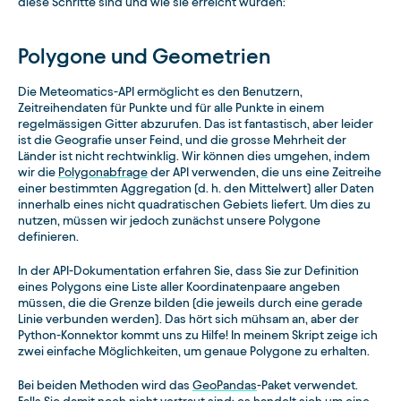
diese Schritte sind und wie sie erreicht wurden:
Polygone und Geometrien
Die Meteomatics-API ermöglicht es den Benutzern,
Zeitreihendaten für Punkte und für alle Punkte in einem
regelmässigen Gitter abzurufen. Das ist fantastisch, aber leider
ist die Geografie unser Feind, und die grosse Mehrheit der
Länder ist nicht rechtwinklig. Wir können dies umgehen, indem
wir die
Polygonabfrage
der API verwenden, die uns eine Zeitreihe
einer bestimmten Aggregation (d. h. den Mittelwert) aller Daten
innerhalb eines nicht quadratischen Gebiets liefert. Um dies zu
nutzen, müssen wir jedoch zunächst unsere Polygone
definieren.
In der API-Dokumentation erfahren Sie, dass Sie zur Definition
eines Polygons eine Liste aller Koordinatenpaare angeben
müssen, die die Grenze bilden (die jeweils durch eine gerade
Linie verbunden werden). Das hört sich mühsam an, aber der
Python-Konnektor kommt uns zu Hilfe! In meinem Skript zeige ich
zwei einfache Möglichkeiten, um genaue Polygone zu erhalten.
Bei beiden Methoden wird das
GeoPandas
-Paket verwendet.