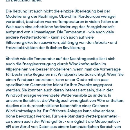
zu berücksichtigen.
Die Heizung ist auch nicht die einzige Überlegung bei der
Modellierung der Nachfrage. Obwohl in Nordeuropa weniger
verbreitet, bedeuten warme Temperaturen in vielen Teilen der
Welt auch eine erhebliche Veränderung des Energiebedarfs
aufgrund von Klimaanlagen. Die Temperatur - wie auch viele
andere Wetterfaktoren - kann sich auch auf viele
Hilfsenergiekosten auswirken, abhängig von den Arbeits- und
Freizeitaktivitäten der örtlichen Bevölkerung.
Ähnlich wie die Temperatur auf der Nachfrageseite lässt sich
auch die Energieerzeugung durch Windkraftquellen im
Allgemeinen viel besser modellieren, wenn man die Vorhersage
für bestimmte Regionen mit Windparks berücksichtigt. Wenn Sie
einen Windpark betreiben, kann unser Code mit ein paar
spezifischen Geometrien leicht für Ihre Zwecke angepasst
werden. Sie könnten auch daran interessiert sein, die in der
Windvorhersage verwendete Wettervariable zu ändern. In
unserem Bericht ist die Windgeschwindigkeit von 90m enthalten,
da dies die durchschnittliche Nabenhöhe einer Onshore-
Windkraftanlage ist. Für Offshore-Anlagen kann eine andere
Höhe bevorzugt werden. Für viele Standard-Wetterparameter -
zu denen auch der Wind gehört - ermöglicht die Meteomatics-
API den Abruf von Daten aus einem kontinuierlichen Bereich von