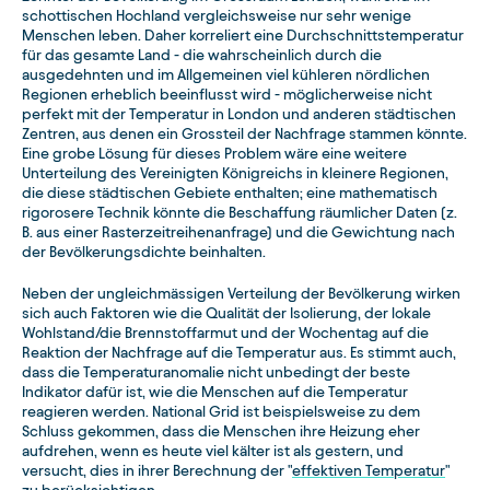
schottischen Hochland vergleichsweise nur sehr wenige
Menschen leben. Daher korreliert eine Durchschnittstemperatur
für das gesamte Land - die wahrscheinlich durch die
ausgedehnten und im Allgemeinen viel kühleren nördlichen
Regionen erheblich beeinflusst wird - möglicherweise nicht
perfekt mit der Temperatur in London und anderen städtischen
Zentren, aus denen ein Grossteil der Nachfrage stammen könnte.
Eine grobe Lösung für dieses Problem wäre eine weitere
Unterteilung des Vereinigten Königreichs in kleinere Regionen,
die diese städtischen Gebiete enthalten; eine mathematisch
rigorosere Technik könnte die Beschaffung räumlicher Daten (z.
B. aus einer Rasterzeitreihenanfrage) und die Gewichtung nach
der Bevölkerungsdichte beinhalten.
Neben der ungleichmässigen Verteilung der Bevölkerung wirken
sich auch Faktoren wie die Qualität der Isolierung, der lokale
Wohlstand/die Brennstoffarmut und der Wochentag auf die
Reaktion der Nachfrage auf die Temperatur aus. Es stimmt auch,
dass die Temperaturanomalie nicht unbedingt der beste
Indikator dafür ist, wie die Menschen auf die Temperatur
reagieren werden. National Grid ist beispielsweise zu dem
Schluss gekommen, dass die Menschen ihre Heizung eher
aufdrehen, wenn es heute viel kälter ist als gestern, und
versucht, dies in ihrer Berechnung der "
effektiven Temperatur
"