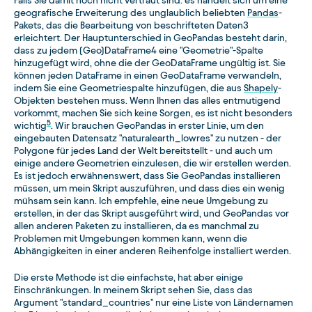
Falls Sie damit noch nicht vertraut sind: es handelt sich um eine
geografische Erweiterung des unglaublich beliebten
Pandas
-
Pakets, das die Bearbeitung von beschrifteten Daten3
erleichtert. Der Hauptunterschied in GeoPandas besteht darin,
dass zu jedem (Geo)DataFrame4 eine "Geometrie"-Spalte
hinzugefügt wird, ohne die der GeoDataFrame ungültig ist. Sie
können jeden DataFrame in einen GeoDataFrame verwandeln,
indem Sie eine Geometriespalte hinzufügen, die aus
Shapely
-
Objekten bestehen muss. Wenn Ihnen das alles entmutigend
vorkommt, machen Sie sich keine Sorgen, es ist nicht besonders
5
wichtig
. Wir brauchen GeoPandas in erster Linie, um den
eingebauten Datensatz "naturalearth_lowres" zu nutzen - der
Polygone für jedes Land der Welt bereitstellt - und auch um
einige andere Geometrien einzulesen, die wir erstellen werden.
Es ist jedoch erwähnenswert, dass Sie GeoPandas installieren
müssen, um mein Skript auszuführen, und dass dies ein wenig
mühsam sein kann. Ich empfehle, eine neue Umgebung zu
erstellen, in der das Skript ausgeführt wird, und GeoPandas vor
allen anderen Paketen zu installieren, da es manchmal zu
Problemen mit Umgebungen kommen kann, wenn die
Abhängigkeiten in einer anderen Reihenfolge installiert werden.
Die erste Methode ist die einfachste, hat aber einige
Einschränkungen. In meinem Skript sehen Sie, dass das
Argument "standard_countries" nur eine Liste von Ländernamen