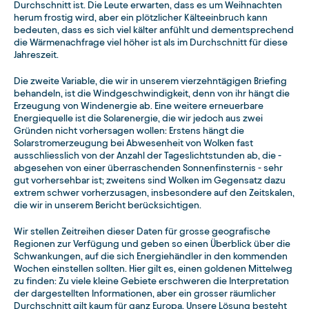
Durchschnitt ist. Die Leute erwarten, dass es um Weihnachten
herum frostig wird, aber ein plötzlicher Kälteeinbruch kann
bedeuten, dass es sich viel kälter anfühlt und dementsprechend
die Wärmenachfrage viel höher ist als im Durchschnitt für diese
Jahreszeit.
Die zweite Variable, die wir in unserem vierzehntägigen Briefing
behandeln, ist die Windgeschwindigkeit, denn von ihr hängt die
Erzeugung von Windenergie ab. Eine weitere erneuerbare
Energiequelle ist die Solarenergie, die wir jedoch aus zwei
Gründen nicht vorhersagen wollen: Erstens hängt die
Solarstromerzeugung bei Abwesenheit von Wolken fast
ausschliesslich von der Anzahl der Tageslichtstunden ab, die -
abgesehen von einer überraschenden Sonnenfinsternis - sehr
gut vorhersehbar ist; zweitens sind Wolken im Gegensatz dazu
extrem schwer vorherzusagen, insbesondere auf den Zeitskalen,
die wir in unserem Bericht berücksichtigen.
Wir stellen Zeitreihen dieser Daten für grosse geografische
Regionen zur Verfügung und geben so einen Überblick über die
Schwankungen, auf die sich Energiehändler in den kommenden
Wochen einstellen sollten. Hier gilt es, einen goldenen Mittelweg
zu finden: Zu viele kleine Gebiete erschweren die Interpretation
der dargestellten Informationen, aber ein grosser räumlicher
Durchschnitt gilt kaum für ganz Europa. Unsere Lösung besteht