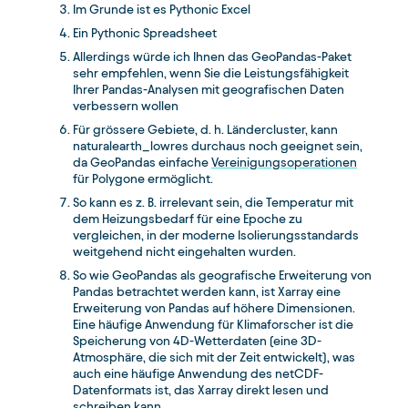
Im Grunde ist es Pythonic Excel
Ein Pythonic Spreadsheet
Allerdings würde ich Ihnen das GeoPandas-Paket
sehr empfehlen, wenn Sie die Leistungsfähigkeit
Ihrer Pandas-Analysen mit geografischen Daten
verbessern wollen
Für grössere Gebiete, d. h. Ländercluster, kann
naturalearth_lowres durchaus noch geeignet sein,
da GeoPandas einfache
Vereinigungsoperationen
für Polygone ermöglicht.
So kann es z. B. irrelevant sein, die Temperatur mit
dem Heizungsbedarf für eine Epoche zu
vergleichen, in der moderne Isolierungsstandards
weitgehend nicht eingehalten wurden.
So wie GeoPandas als geografische Erweiterung von
Pandas betrachtet werden kann, ist Xarray eine
Erweiterung von Pandas auf höhere Dimensionen.
Eine häufige Anwendung für Klimaforscher ist die
Speicherung von 4D-Wetterdaten (eine 3D-
Atmosphäre, die sich mit der Zeit entwickelt), was
auch eine häufige Anwendung des netCDF-
Datenformats ist, das Xarray direkt lesen und
schreiben kann.